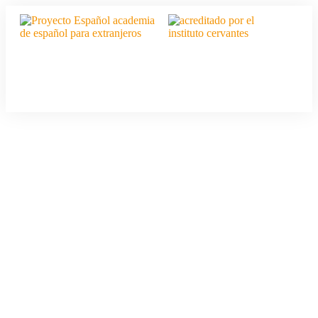
Cours d'espagnol pour
étrangers
Apprenez l'espagnol
dans nos écoles